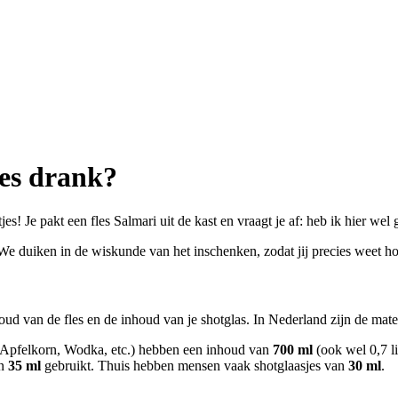
les drank?
otjes! Je pakt een fles Salmari uit de kast en vraagt je af: heb ik hier 
 duiken in de wiskunde van het inschenken, zodat jij precies weet hoeve
 van de fles en de inhoud van je shotglas. In Nederland zijn de maten
, Apfelkorn, Wodka, etc.) hebben een inhoud van
700 ml
(ook wel 0,7 li
an
35 ml
gebruikt. Thuis hebben mensen vaak shotglaasjes van
30 ml
.