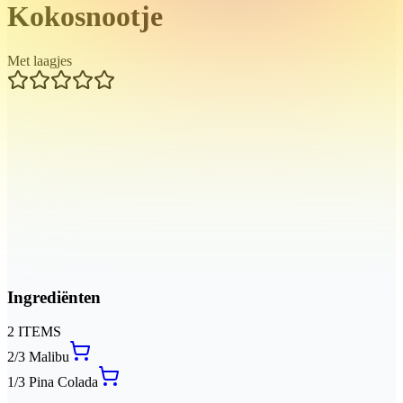
Kokosnootje
Met laagjes
Ingrediënten
2
ITEMS
2/3
Malibu
1/3
Pina Colada