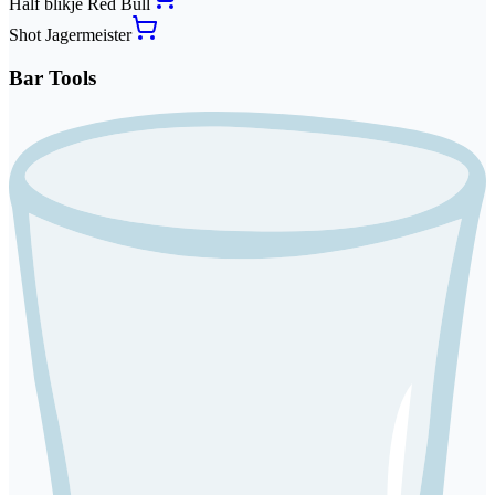
Half blikje
Red Bull
Shot
Jagermeister
Bar Tools