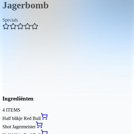
Jagerbomb
Specials
Ingrediënten
4
ITEMS
Half blikje
Red Bull
Shot
Jagermeister