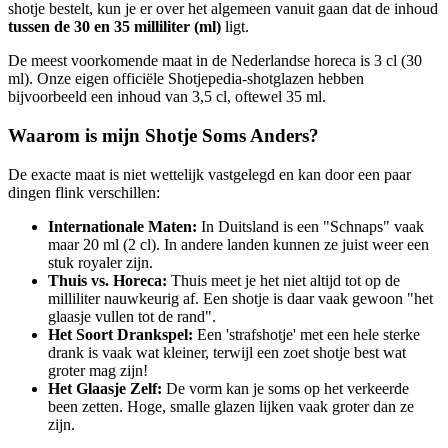
shotje bestelt, kun je er over het algemeen vanuit gaan dat de inhoud
tussen de 30 en 35 milliliter (ml)
ligt.
De meest voorkomende maat in de Nederlandse horeca is 3 cl (30
ml). Onze eigen officiële Shotjepedia-shotglazen hebben
bijvoorbeeld een inhoud van 3,5 cl, oftewel 35 ml.
Waarom is mijn Shotje Soms Anders?
De exacte maat is niet wettelijk vastgelegd en kan door een paar
dingen flink verschillen:
Internationale Maten:
In Duitsland is een "Schnaps" vaak
maar 20 ml (2 cl). In andere landen kunnen ze juist weer een
stuk royaler zijn.
Thuis vs. Horeca:
Thuis meet je het niet altijd tot op de
milliliter nauwkeurig af. Een shotje is daar vaak gewoon "het
glaasje vullen tot de rand".
Het Soort Drankspel:
Een 'strafshotje' met een hele sterke
drank is vaak wat kleiner, terwijl een zoet shotje best wat
groter mag zijn!
Het Glaasje Zelf:
De vorm kan je soms op het verkeerde
been zetten. Hoge, smalle glazen lijken vaak groter dan ze
zijn.